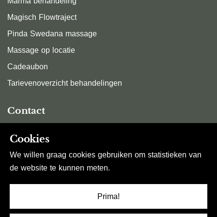
Marma behandeling
Magisch Flowtraject
Pinda Swedana massage
Massage op locatie
Cadeaubon
Tarievenoverzicht behandelingen
Contact
Stuur me een e-mail
Cookies
06-54974206
We willen graag cookies gebruiken om statistieken van
Maasdijk 69
de website te kunnen meten.
4827 MA Breda
Waterdonken
Prima!